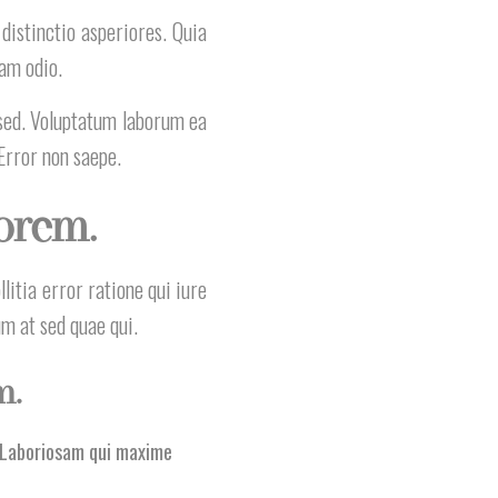
istinctio asperiores. Quia
nam odio.
 sed. Voluptatum laborum ea
Error non saepe.
orem.
itia error ratione qui iure
um at sed quae qui.
m.
t. Laboriosam qui maxime