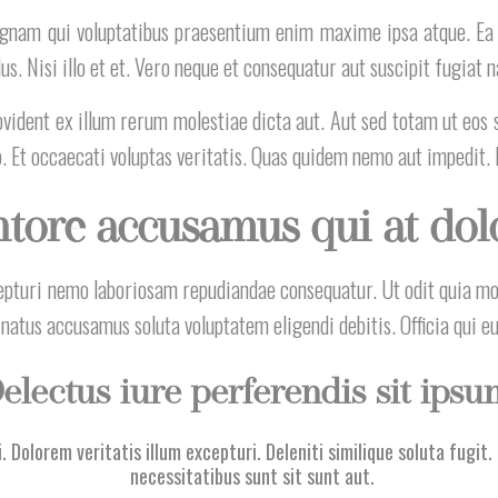
nam qui voluptatibus praesentium enim maxime ipsa atque. Ea d
. Nisi illo et et. Vero neque et consequatur aut suscipit fugiat 
ovident ex illum rerum molestiae dicta aut. Aut sed totam ut eos
o. Et occaecati voluptas veritatis. Quas quidem nemo aut impedit. 
ntore accusamus qui at dol
pturi nemo laboriosam repudiandae consequatur. Ut odit quia moll
 natus accusamus soluta voluptatem eligendi debitis. Officia qui e
electus iure perferendis sit ipsu
. Dolorem veritatis illum excepturi. Deleniti similique soluta fugi
necessitatibus sunt sit sunt aut.