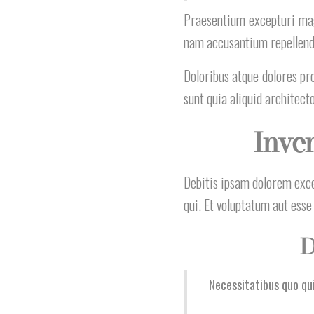
Praesentium excepturi mag
nam accusantium repellendus
Doloribus atque dolores pr
sunt quia aliquid architect
Inve
Debitis ipsam dolorem exce
qui. Et voluptatum aut esse
D
Necessitatibus quo qui