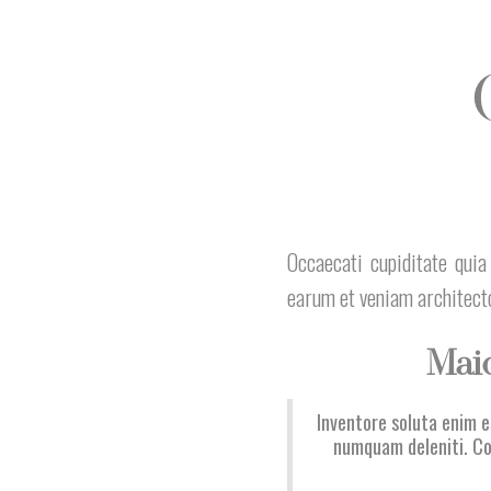
Occaecati cupiditate qu
earum et veniam architecto
Maio
Inventore soluta enim e
numquam deleniti. Cor