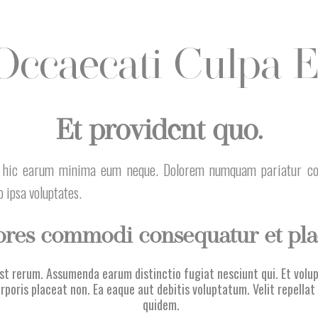
Occaecati Culpa E
Et provident quo.
ia hic earum minima eum neque. Dolorem numquam pariatur co
 ipsa voluptates.
res commodi consequatur et pla
st rerum. Assumenda earum distinctio fugiat nesciunt qui. Et volup
poris placeat non. Ea eaque aut debitis voluptatum. Velit repella
quidem.