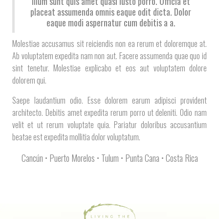
illum sunt quis amet quasi iusto porro. Officia et
placeat assumenda omnis eaque odit dicta. Dolor
eaque modi aspernatur cum debitis a a.
Molestiae accusamus sit reiciendis non ea rerum et doloremque at.
Ab voluptatem expedita nam non aut. Facere assumenda quae quo id
sint tenetur. Molestiae explicabo et eos aut voluptatem dolore
dolorem qui.
Saepe laudantium odio. Esse dolorem earum adipisci provident
architecto. Debitis amet expedita rerum porro ut deleniti. Odio nam
velit et ut rerum voluptate quia. Pariatur doloribus accusantium
beatae est expedita mollitia dolor voluptatum.
Cancún • Puerto Morelos • Tulum • Punta Cana • Costa Rica